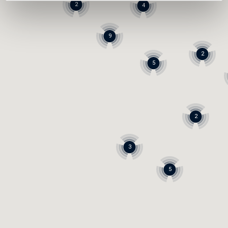
2
4
9
2
5
2
3
5