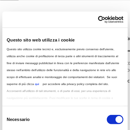
Tutte le brochure
Questo sito web utilizza i cookie
Questo sito utilizza cookie tecnici e, esclusivamente previo consenso dell’utente,
utilizza anche cookie di profilazione di terza parte o altri strumenti di tracciamento al
Scopri tutti i dettagli e le specifiche tecniche di
Sco
fine di inviare messaggi pubblicitari in linea con le preferenze manifestate dall’utente
Tivoli
Ko
stesso nell’ambito dell’utilizzo delle funzionalità e della navigazione in rete e/o allo
scopo di effettuare analisi e monitoraggio dei comportamenti dei visitatori. Se vuoi
Richiedi informazioni
Ric
saperne di più clicca
qui
per accedere alla privacy policy completa del sito.
Acconsenti all’utilizzo di tali strumenti, o di parte di essi, per una esperienza di
navigazione più soddisfacente. Puoi modificare le tue scelte in tema di cookie e
strumenti di trattamento quando vuoi.
Selezione
Necessario
del
consenso