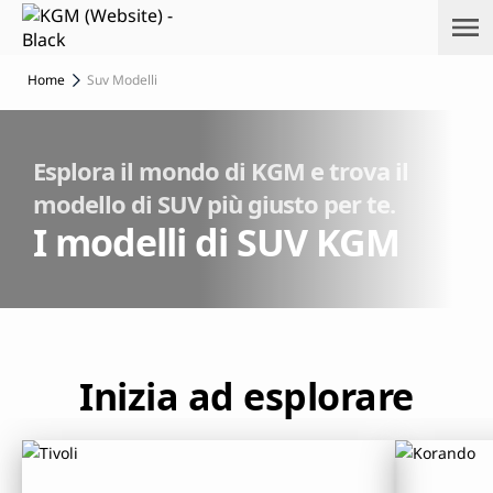
Sk
ip
to
Home
Suv Modelli
m
ai
n
co
Esplora il mondo di KGM e trova il
nt
modello di SUV più giusto per te.
en
I modelli di SUV KGM
t
Inizia ad esplorare