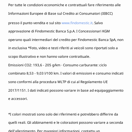
Per tutte le condizioni economiche e contrattuali fare riferimento alle
Informazioni Europee di Base sul Credito ai Consumatori (IEBCC)
presso il punto vendita e sul sito
www.findomestic.it
. Salvo
approvazione di Findomestic Banca S.p.A. I Concessionari KGM
operano quali intermediari del credito per Findomestic Banca SpA, non
in esclusiva *Foto, video e testi riferiti ai veicoli sono riportati solo a
scopo illustrativo e non hanno valore contrattuale.
Emissioni CO2: 193,6 - 205 g/km · Consumo carburante: ciclo
combinato 8,53 - 9,03 l/100 km. I valori di emissioni e consumo indicati
sono conformi alla procedura WLTP di cui al Regolamento UE
2017/1151. I dati indicati possono variare in base ad equipaggiamento
e accessori.
*
I colori mostrati sono solo dei riferimenti e potrebbero differire da
quelli reali. Gli abbinamenti e le colorazioni possono variare a seconda
dell'allestimento. Per maggiori informazioni, contatta un