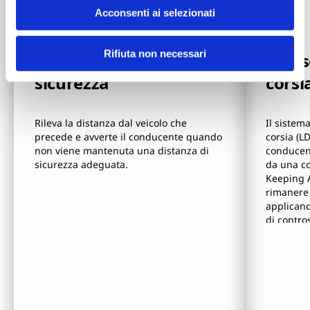
Acconsenti ai selezionati
Rifiuta non necessari
Allarme distanza di
Avvis
sicurezza
corsi
Rileva la distanza dal veicolo che
Il sistem
precede e avverte il conducente quando
corsia (L
non viene mantenuta una distanza di
conducent
sicurezza adeguata.
da una co
Keeping A
rimanere 
applicand
di contro