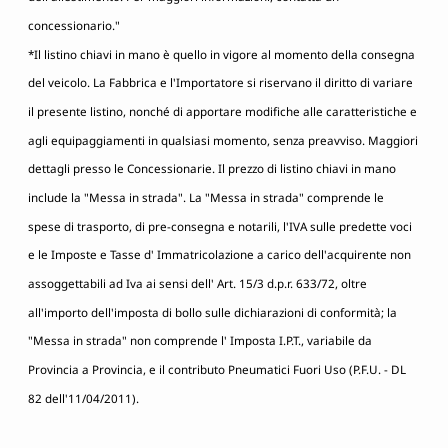
concessionario."
*Il listino chiavi in mano è quello in vigore al momento della consegna
del veicolo. La Fabbrica e l'Importatore si riservano il diritto di variare
il presente listino, nonché di apportare modifiche alle caratteristiche e
agli equipaggiamenti in qualsiasi momento, senza preavviso. Maggiori
dettagli presso le Concessionarie. Il prezzo di listino chiavi in mano
include la "Messa in strada". La "Messa in strada" comprende le
spese di trasporto, di pre-consegna e notarili, l'IVA sulle predette voci
e le Imposte e Tasse d' Immatricolazione a carico dell'acquirente non
assoggettabili ad Iva ai sensi dell' Art. 15/3 d.p.r. 633/72, oltre
all'importo dell'imposta di bollo sulle dichiarazioni di conformità; la
"Messa in strada" non comprende l' Imposta I.P.T., variabile da
Provincia a Provincia, e il contributo Pneumatici Fuori Uso (P.F.U. - DL
82 dell'11/04/2011).