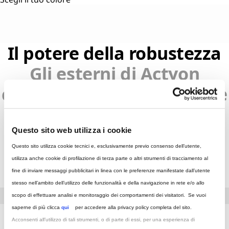
Il potere della robustezza
Gli esterni di Actyon
combinano perfettamente
forza ed eleganza
Questo sito web utilizza i cookie
Questo sito utilizza cookie tecnici e, esclusivamente previo consenso dell’utente,
utilizza anche cookie di profilazione di terza parte o altri strumenti di tracciamento al
fine di inviare messaggi pubblicitari in linea con le preferenze manifestate dall’utente
stesso nell’ambito dell’utilizzo delle funzionalità e della navigazione in rete e/o allo
scopo di effettuare analisi e monitoraggio dei comportamenti dei visitatori. Se vuoi
ous
Ne
saperne di più clicca
qui
per accedere alla privacy policy completa del sito.
Acconsenti all’utilizzo di tali strumenti, o di parte di essi, per una esperienza di